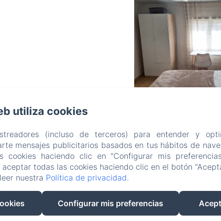
eb utiliza cookies
astreadores (incluso de terceros) para entender y opti
FONDA TOLDRÀ
rte mensajes publicitarios basados en tus hábitos de naveg
as cookies haciendo clic en "Configurar mis preferencia
aceptar todas las cookies haciendo clic en el botón "Acepta
leer nuestra
Política de privacidad
.
ones
El Restaurante
Contacto
Política de priv
cookies
Configurar mis preferencias
Acept
EN
ES
CA