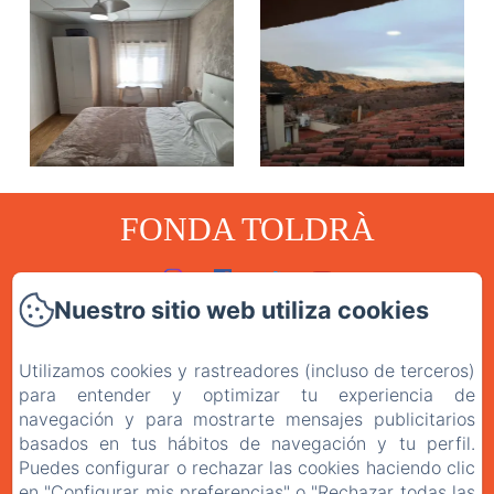
FONDA TOLDRÀ
Nuestro sitio web utiliza cookies
Inicio
Habitaciones
Utilizamos cookies y rastreadores (incluso de terceros)
para entender y optimizar tu experiencia de
El Restaurante
navegación y para mostrarte mensajes publicitarios
Contacto
basados en tus hábitos de navegación y tu perfil.
Puedes configurar o rechazar las cookies haciendo clic
Política de privacitat
en "Configurar mis preferencias" o "Rechazar todas las