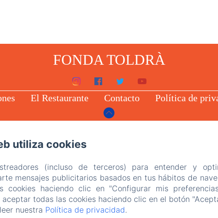
FONDA TOLDRÀ
ones
El Restaurante
Contacto
Política de priv
EN
ES
CA
eb utiliza cookies
Desarrollado con Amenitiz
astreadores (incluso de terceros) para entender y opti
rte mensajes publicitarios basados en tus hábitos de naveg
as cookies haciendo clic en "Configurar mis preferencia
aceptar todas las cookies haciendo clic en el botón "Acepta
leer nuestra
Política de privacidad
.
led. (missing: https://d1cmur5l0xva3h.cloudfront.net/pac