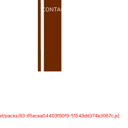
SU ENTORNO
CONTACTO
RESERVAR
a
nt.net/packs/93-65acea04403f90f9-51549dd374e3067c.js)