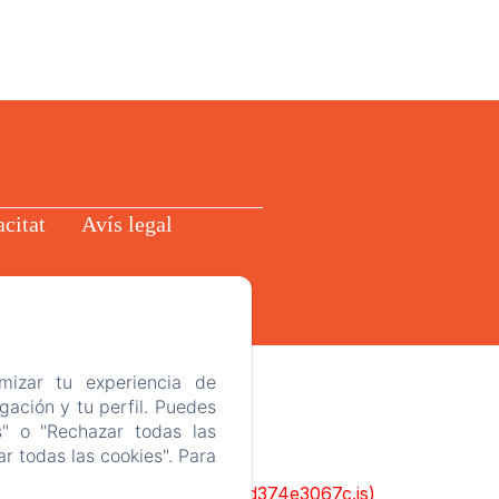
acitat
Avís legal
mizar tu experiencia de
ación y tu perfil. Puedes
s" o "Rechazar todas las
r todas las cookies". Para
ks/93-65acea04403f90f9-51549dd374e3067c.js)