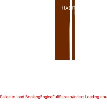
ES
INICIO
HABITACIONES
R
Failed to load BookingEngineFullScreen/index: Loading ch