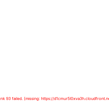
ESTAURANTE
LA FONDA
ULLDEMOLINS Y 
Selecciona tu estanci
unk 93 failed. (missing: https://d1cmur5l0xva3h.cloudfro