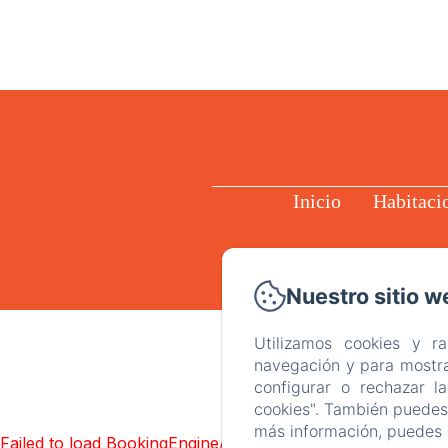
Inicio
Habitaci
Nuestro sitio w
Utilizamos cookies y r
navegación y para mostra
configurar o rechazar l
cookies". También puedes 
más información, puedes 
Failed to load BookingEngine/index: Loading chunk 93 fai