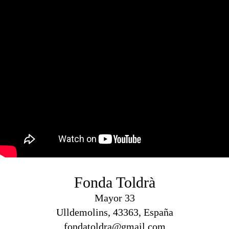
Fonda Toldrà
Mayor 33
Ulldemolins, 43363, España
fondatoldra@gmail.com