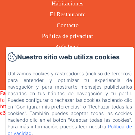
Habitaciones
El Restaurante
Contacto
Política de privacitat
Avís legal
Nuestro sitio web utiliza cookies
Utilizamos cookies y rastreadores (incluso de terceros)
EN
ES
CA
para entender y optimizar tu experiencia de
Desarrollado con Amenitiz
navegación y para mostrarte mensajes publicitarios
Failed to load BookingEngine/index: Loading chunk 1322
basados en tus hábitos de navegación y tu perfil.
failed. (missing:
Puedes configurar o rechazar las cookies haciendo clic
https://d1cmur5l0xva3h.cloudfront.net/packs/1322-
en "Configurar mis preferencias" o "Rechazar todas las
c6e932f9d3d27b65-1bf7c4dc6a241241.js)
cookies". También puedes aceptar todas las cookies
haciendo clic en el botón "Aceptar todas las cookies".
Para más información, puedes leer nuestra
Política de
privacidad
.