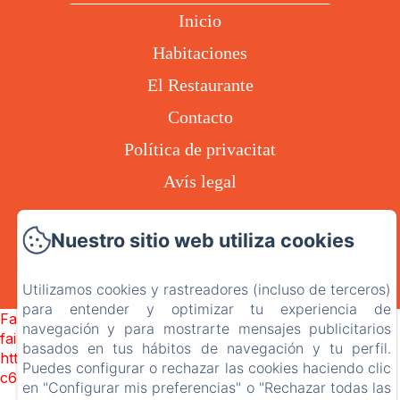
Inicio
Habitaciones
El Restaurante
Contacto
Política de privacitat
Avís legal
Nuestro sitio web utiliza cookies
EN
ES
CA
Utilizamos cookies y rastreadores (incluso de terceros)
Desarrollado con Amenitiz
para entender y optimizar tu experiencia de
Failed to load BookingEngine/index: Loading chunk 1322
navegación y para mostrarte mensajes publicitarios
failed. (missing:
basados en tus hábitos de navegación y tu perfil.
https://d1cmur5l0xva3h.cloudfront.net/packs/1322-
Puedes configurar o rechazar las cookies haciendo clic
c6e932f9d3d27b65-1bf7c4dc6a241241.js)
en "Configurar mis preferencias" o "Rechazar todas las