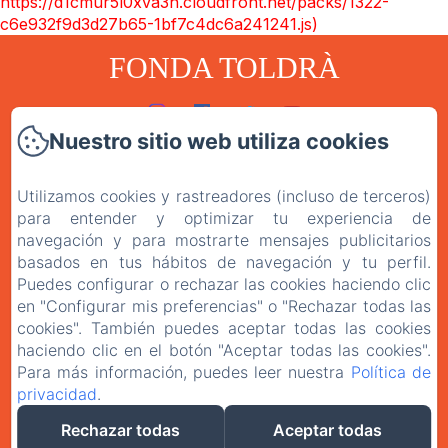
https://d1cmur5l0xva3h.cloudfront.net/packs/1322-
c6e932f9d3d27b65-1bf7c4dc6a241241.js)
FONDA TOLDRÀ
Nuestro sitio web utiliza cookies
Inicio
Habitaciones
Utilizamos cookies y rastreadores (incluso de terceros)
para entender y optimizar tu experiencia de
El Restaurante
navegación y para mostrarte mensajes publicitarios
Contacto
basados en tus hábitos de navegación y tu perfil.
Puedes configurar o rechazar las cookies haciendo clic
Política de privacitat
en "Configurar mis preferencias" o "Rechazar todas las
cookies". También puedes aceptar todas las cookies
Avís legal
haciendo clic en el botón "Aceptar todas las cookies".
Para más información, puedes leer nuestra
Política de
privacidad
.
EN
ES
CA
Rechazar todas
Aceptar todas