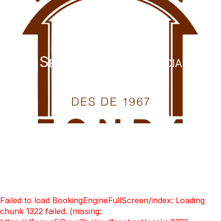
Fonda Toldrà
Selecciona tu estancia
Failed to load BookingEngineFullScreen/index: Loading
chunk 1322 failed. (missing: