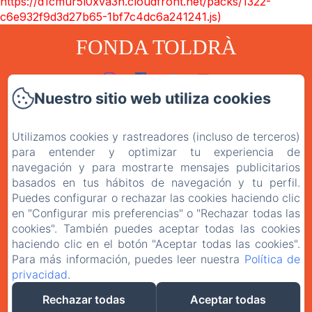
https://d1cmur5l0xva3h.cloudfront.net/packs/1322-
c6e932f9d3d27b65-1bf7c4dc6a241241.js)
FONDA TOLDRÀ
Nuestro sitio web utiliza cookies
Inicio
Habitaciones
Utilizamos cookies y rastreadores (incluso de terceros)
para entender y optimizar tu experiencia de
El Restaurante
navegación y para mostrarte mensajes publicitarios
Contacto
basados en tus hábitos de navegación y tu perfil.
Puedes configurar o rechazar las cookies haciendo clic
Política de privacitat
en "Configurar mis preferencias" o "Rechazar todas las
cookies". También puedes aceptar todas las cookies
Avís legal
haciendo clic en el botón "Aceptar todas las cookies".
Para más información, puedes leer nuestra
Política de
privacidad
.
EN
ES
CA
Rechazar todas
Aceptar todas