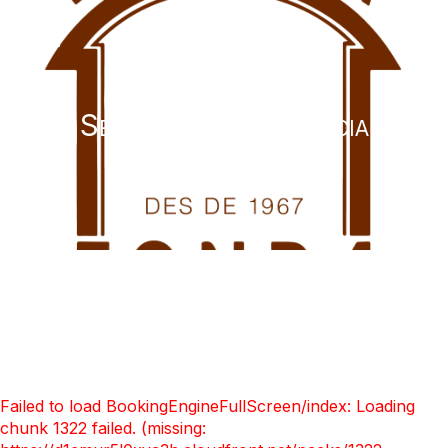
Fonda Toldrà
Selecciona tu estancia
Failed to load BookingEngineFullScreen/index: Loading
chunk 1322 failed. (missing: