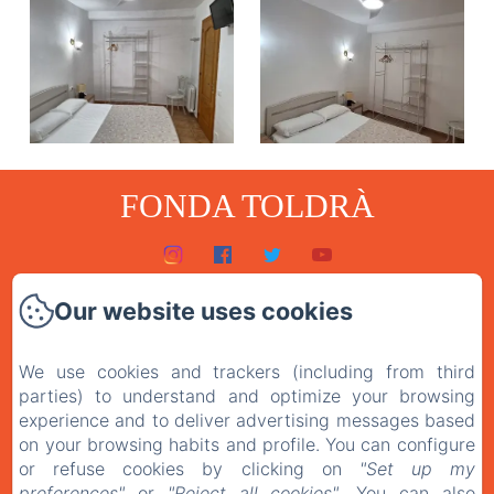
FONDA TOLDRÀ
Inici
Our website uses cookies
Habitacions
We use cookies and trackers (including from third
El restaurant
parties) to understand and optimize your browsing
Contacte
experience and to deliver advertising messages based
on your browsing habits and profile. You can configure
Política de privacitat
or refuse cookies by clicking on
"Set up my
preferences"
or
"Reject all cookies"
. You can also