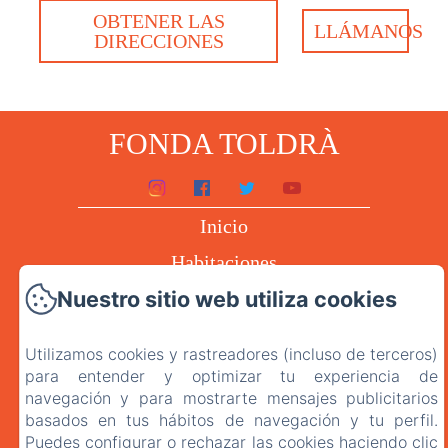
OBTENER LAS
LLÁMANOS
DIRECCIONES
FONDA TOLDRÀ
Inicio
Habitaciones
Nuestro sitio web utiliza cookies
El Restaurante
Contacto
Utilizamos cookies y rastreadores (incluso de terceros)
Política de privacitat
para entender y optimizar tu experiencia de
navegación y para mostrarte mensajes publicitarios
Avís legal
basados en tus hábitos de navegación y tu perfil.
Puedes configurar o rechazar las cookies haciendo clic